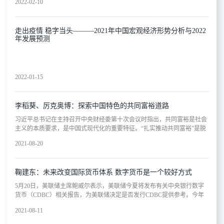
2022-02-10
走出疫情 稳字当头———2021年中国宏观经济形势分析与2022
年发展预测
2022-01-15
李稻葵、厉克奥博：探索中国特色的共同富裕道路
习近平总书记在主持召开中央财经委第十次会议时指出，共同富裕是社会
主义的本质要求，是中国式现代化的重要特征。“扎实推动共同富裕”是脱
贫攻坚战取得全面胜利之后，中国共产党提出的新的奋斗目标。 那么
2021-08-20
如何探索和建设中国特色的共同富裕道路？第一，共同富裕是全体人民的
富裕，不是少数人的富裕，也不是整齐划一的平均主义，要分阶段促进共
同富裕。在实践中，将共同富裕狭义理解为解决收入差距的“唯收入论”，
鞠建东：未来改变国际货币体系 数字货币是一个较好方式
在认识上的误导性极大。因为从本质上讲，中国社会主义现代化建设的根
本目标是实现人的全面发展，而人的发展绝不只是经济收入的提高，更本
5月20日，美联储主席鲍威尔表示，美联储今夏将发布有关中央银行数字
质和关键的是教育及健康水平、主观获得感等方面的提高。 中国特色
货币（CDBC）相关报告，为美联储决定是否发行CDBC提供参考。今年
的共同富裕实现路径应该超越“唯收入论”，应该把人的全面发展摆在核心
以来，多国央行加速研发中央银行数字货币（CDBC），在此背景下，数
位置上，全面考虑人的健康、受教育和发展机遇等方面的因素。共同富裕
2021-08-11
字货币未来会对国际货币体系产生何种影响？5月22日，在2021清华五道
不能简单停留在收入平等上，而是要为社会全体成员提供一个相对平等的
口全球金融论坛上，清华大学五道口金融学院紫光金融学讲席教授、清华