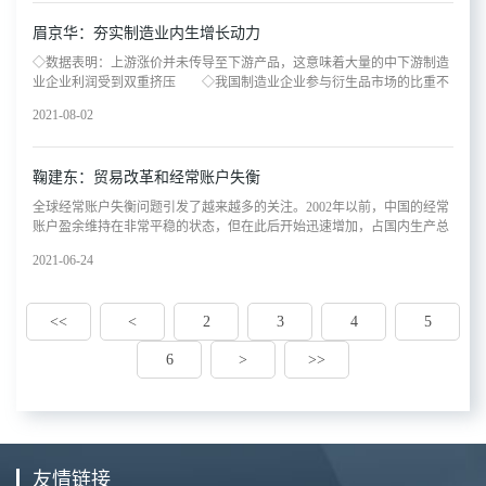
发展机遇，让他们在教育、就业、医疗等方面享有相对公平的条件，这样
大学国家金融研究院国际金融与经济研究中心主任鞠建东接受大河报·大河
才能激发他们的劳动积极性，鼓励他们参与社会活动，使他们在社会活动
眉京华：夯实制造业内生增长动力
财立方记者专访时表示，首先，未来国际货币体系的改变是大方向，其次
中提升获得感和满意度，最终要通过全体人民的辛勤劳动，实现生活富裕
为了使未来国际货币体系改变的成本更低、更加有效，对世界各国都有好
◇数据表明：上游涨价并未传导至下游产品，这意味着大量的中下游制造
富足、精神自信自强，实现人的全面
处，数字货币是一个比较好的方式，至于怎么用，要去试。央行数字货币
业企业利润受到双重挤压 ◇我国制造业企业参与衍生品市场的比重不
自然要从M0到M1、M2此前有观点认为，央行数字货币替代M0只是起
到20%，而发达国家均在60%～80%，面对原材料和大宗商品价格上涨，
步，但也有人认为，央行数字货币会仅限于M0。对比，鞠建东对大河报·
2021-08-02
以及人民币升值，我国制造业企业缺乏衍生品工具进行对冲，以减少损
大河财立方表示，数字货币作为一种新的技术替代纸币，自然是要从M0
失 今年1～6月，我国制造业投资同比增长19.2%，高于全部投资6.6个
到M1、M2，但走到什么程度，纸币和数字货币之间的份额是什么样，如
百分点，高技术制造业投资增长29.7%，高于全部投资12.7个百分点。这些
何互相支撑，还要慢慢看，现在只能是一步一步向前走。未来，数字人民
鞠建东：贸易改革和经常账户失衡
数据表明，制造业投资正在回暖。 制造业内生增长动力有所减弱
币的发展会对跨境支付会产生什么作用，又会对现有的国际货币体系产生
制造业是实体经济的根基。当前，我国正在由制造大国向制造强国迈进。
全球经常账户失衡问题引发了越来越多的关注。2002年以前，中国的经常
何种影响？鞠建东表
2020年，我国制造业增加值达到3.85万亿美元，大致相当于美国、日本、
账户盈余维持在非常平稳的状态，但在此后开始迅速增加，占国内生产总
德国制造业增加值之和；我国制造业增长值全球占比超过28%，对全球制
值（Gross Domestic Product，GDP）的比重由2%激增至14%以上，并于
造业增长的贡献超过35%。建设制造强国已成为我国实现高质量发展、构
2021-06-24
2007年达到峰值；同一时期，美国经常账户赤字也一路攀升，占GDP比重
建新发展格局的重要抓手。 近年来，我国制造业内生增长动力有所减
由3%扩大到了7%。直到金融危机之后，中国的盈余规模和美国的赤字规
弱，主要表现在：一是制造业投资增速下降，大部分年份不及GDP增速。
模才开始缩小。中美两国经常账户失衡的原因探讨对于是什么因素导致中
我国制造业增加值占GDP比重从2011年的32.1%逐步下降至2020年的
<<
<
2
3
4
5
美两国经常账户呈现出如此大的差别和走势这一问题，学者们各执一词。
26.2%，降幅高于全球水平。 二是制造业市场主体规模
其中，最著名的论断来自美联储前主席本·伯南克，他以中国等新兴国家储
6
>
>>
蓄过剩为由来解释美国巨大的经常账户逆差。除此之外，针对中国经常账
户自2002年之后快速上升、2007年之后开始下降的现象，国际上对前者的
解释为人民币汇率被低估，而对后者的解释是经常账户由于金融危机而收
缩。但是，以上理论都只能片面地解释经常账户失衡问题，不能自圆其
说，且没有足够的数据支持。不同于以往的观点，笔者的论文从贸易环境
的变化中得到了启示。21世纪初期，经济“全球化”进程加快，一系列贸易
友情链接
改革措施逐步推出并落实。例如，2000年5月，美国通