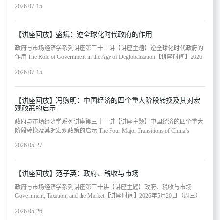
（周五）9:00 AM - 10:30 AM（北京时间）【讲座语言】英语【主办单
2026-07-15
位】政府与市场经济学国际学会（SAGE）清华大学中国经济思想与实践
研究院（ACCEPT）【主讲嘉宾】巴里·艾肯格林（Barry Eichengreen）加
州大学伯克利分校 George C. Pardee与 Helen N. Pardee讲席教授、经济学与
【讲座回放】盛斌：逆全球化时代政府的作用
政治学杰出教授George C. Pardee Helen N. Pardee Chair and Distinguished
Professor of Economics and Political Scienceat University of California,
政府与市场经济学系列讲座第三十二讲【讲座主题】逆全球化时代政府的
Berkeley【嘉宾简介】巴里·艾肯格林（Barry Eichengreen），现任美国加利
作用 The Role of Government in the Age of Deglobalization【讲座时间】2026
福尼亚大学伯克利分校George C. Pardee与 Helen N. Pardee经济学与政治学
年7月7日（周二）20:00 - 21:30【参与方式】腾讯会议：648-157-448或关
讲席教授及
2026-07-15
注视频号“清华ACCEPT研究院”预约收看【主办单位】政府与市场经济学
国际学会（SAGE）清华大学中国经济思想与实践研究院（ACCEPT）
【主讲嘉宾】盛斌 南开大学党委常委、副校长，组织部部长，经济学院院
【讲座回放】冯煦明：中国经济的四个重大阶段转换及其对宏
长Vice President of Nankai University; Member of the Standing Committee of the
观政策的启示
CPC Nankai University Committee; Director of the Organization Department; and
Dean of the School of Economics.【嘉宾简介】盛斌，南开大学“杰出教授”、
政府与市场经济学系列讲座第三十一讲【讲座主题】中国经济的四个重大
博士生导师、经济学博士；现任南开大学党委常委、副校长，组织部部
阶段转换及其对宏观政策的启示 The Four Major Transitions of China’s
长，经济学院院长；国家有突出贡献
Economy and Their Implications for Macroeconomic Policies【讲座时间】2026
2026-05-27
年5月26日（周二）20:00 - 21:30【参与方式】腾讯会议：669-182-998或关
注视频号“清华ACCEPT研究院”预约收看【主办单位】政府与市场经济学
国际学会（SAGE）清华大学中国经济思想与实践研究院（ACCEPT）
【讲座回放】范子英：政府、税收与市场
【主讲嘉宾】冯煦明 中国社科院数量经济与技术经济研究所宏观政策研究
室主任Director of the Division of Macroeconomic Policy Research, Institute of
政府与市场经济学系列讲座第三十讲【讲座主题】政府、税收与市场
Quantitative Technological Economics (IQTE), CASS【嘉宾简介】冯煦明，中
Government, Taxation, and the Market【讲座时间】2026年5月20日（周三）
国社科院数量经济与技术经济研究所宏观政策研究室主任、研究员、博士
20:00 - 21:30【参与方式】腾讯会议：634-733-613或关注视频号“清华
生导师，中国经济社会综合集成与预测中心主任，中国社会科学院大学
2026-05-26
ACCEPT研究院”预约收看【主办单位】政府与市场经济学国际学会