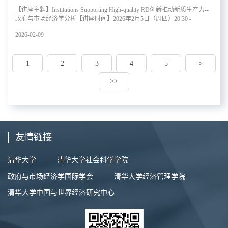
【讲座主题】Institutions Supporting High-quality RD创新推动新质生产力--
政府与市场经济学分析【讲座时间】2026年2月5日（周四）20:30 -
22:00【讲座语言】英语【主办单位】政府与市场经济学国际学会
2026-02-09
（SAGE）清华大学中国经济思想与实践研究院（ACCEPT）【主讲嘉
宾】罗杰·戈登 加州大学圣地亚哥分校荣誉退休教授【嘉宾简介】罗杰·戈
登于1972年毕业于哈佛大学，并于1976年在麻省理工学院获得经济学博士
1
2
3
4
5
>
学位。1976年至1980年，他在普林斯顿大学担任助理教授。之后，他加入
贝尔实验室，成为一名技术人员。1984年，他到密歇根大学担任副教授，
>>
随后晋升为教授。自2001年起，他一直担任加州大学圣地亚哥分校的经济
学教授。多年来，他还在世界各地的众多大学和机构担任客座教授。除了
担任教学职位外，他目前还担任《经济文献杂志》主编、《公共经济学杂
志》前主编、国家经济研究局和经济政策研究中心研究助理，以及计量经
济学会和美国艺术与科学学院院士。他的研究主要集中在公共财政和转型
经济学的多个领域。Roger Gordon graduated from Har
友情链接
清华大学
清华大学社会科学学院
政府与市场经济学国际学会
清华大学经济管理学院
清华大学中国与世界经济研究中心