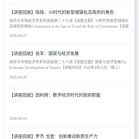
（SAGE）清华大学中国经济思想与实践研究院（ACCEPT）【主讲嘉
宾】范子英 上海财经大学财税投资学院院长Dean of School of Public
【讲座回放】陆铭：AI时代的新型城镇化及政府的角色
Economics and Administration, Shanghai University of Finance and
Economics【嘉宾简介】范子英，现任上海财经大学财税投资学院院长、上
政府与市场经济学系列讲座第二十九讲【讲座主题】AI时代的新型城镇化
海财经大学富国ESG研究院院长，教授、博士生导师。第三批“全国高校黄
及政府的角色Urbanization in the Age of AI and the Role of Government【讲座
大年式教师团队”负责人，教育部长江学者特聘教授。长期从事财税领域
时间】2026年4月20日（周一）20:00 - 21:30【参与方式】腾讯会议：746-
的研究和教学工作，在American Economic Review, Management Science,《中
2026-04-23
913-670或关注视频号“清华ACCEPT研究院”预约收看【主办单位】政府与
国社会科学》《经济研究》《管理世界》等国内外权威学术期刊发表学术
市场经济学国际学会（SAGE）清华大学中国经济思想与实践研究院
论
（ACCEPT）【主讲嘉宾】陆铭 上海交通大学安泰经济与管理学院特聘教
【讲座回放】张军：国家与经济发展
授、中国发展研究院执行院长Distinguished Professor of Economics, Director
of Shanghai Institute for National Economy【嘉宾简介】陆铭，上海交通大学
政府与市场经济学系列讲座第二十八讲【讲座主题】国家与经济发展The
安泰经济与管理学院特聘教授、中国发展研究院执行院长、中国城市治理
Economic Development of Nations【讲座时间】2026年4月15日（周三）
研究院研究员。受聘担任国家“十五五”发展规划专家委员会专家、上海市
20:00 - 21:30【参与方式】腾讯会议：266-269-413或关注视频号“清华
决策咨询委员会委员。曾作为教授工作于复旦大学，曾作为富布莱特学者
2026-04-20
ACCEPT研究院”预约收看【主办单位】政府与市场经济学国际学会
工作于美国哈佛大学和国家经济研究局（NBER），并曾担任世界银行和
（SAGE）清华大学中国经济思想与实践研究院（ACCEPT）【主讲嘉
亚洲开发银
宾】张军复旦大学文科资深教授、经济学院院长、中国经济研究中心主任
【讲座回放】田利辉：数字经济时代的政府职能
Distinguished Professor of Humanities and Social Sciences; Dean of School of
Economics at Fudan University; Director of the China Center for Economic
Studies【嘉宾简介】张军，著名经济学家。现任复旦大学文科资深教授、
经济学院院长、中国经济研究中心主任。获多项国家级人才称号。他是第
八届国务院学位委员会学科评议组成员和理论经济学联席召集人、教育部
2026-04-14
全国高校经济学教指委副主任、复旦大学学位评定委
【讲座回放】罗杰·戈登：创新推动新质生产力