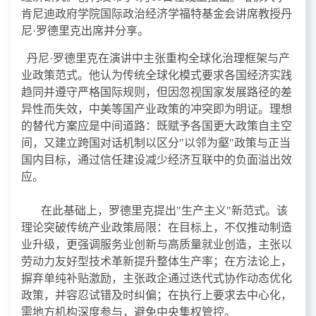
肯尼迪政府学院国际政治经济学福特基金会讲席教授丹
尼
·
罗德里克
出席并分享。
丹尼
·
罗德里克
在演讲中
主张重构全球化治理框架与产
业政策范式。他认为传统全球化模式要求各国经济实践
趋同并遵守严格国际规则，但因忽视国家发展路径的差
异性而失效，中美等国产业政策的冲突即为明证。理想
的替代方案应是中间道路：既赋予各国更大政策自主空
间，又建立跨国对话机制以区分
"
以邻为壑
"
政策与正当
国内目标，通过信任建设减少经济互联中的负面溢出效
应。
在此基础上，罗德里克提出
"
生产主义
"
新范式。该
理论突破传统产业政策局限：在目标上，不仅推动制造
业升级，更强调服务业创新与高质量就业创造，主张以
劳动力友好型技术革新提升整体生产率；在方法论上，
摒弃单纯补贴激励，主张政企通过迭代式协作动态优化
政策，并容忍试错及时纠偏；在执行上要求去中心化，
需地方机构深度参与，避免中央集权管控。