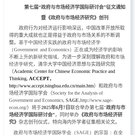
第七届“政府与市场经济学国际研讨会”征文通知
暨《政府与市场经济研究》
创刊
政府行为对经济运行影响深远，中国改革开放所取
得的重大成就也正是得益于政府与市场关系的不断调
整。
基于中国经济实践的政府与市场经济学
（
Government and Economics
）正在成为经济学的影响
不断上升的新研究领域。
为进一步深刻理解政府和
市场
经济学研究
，清华大学中国经济思想与实践研究院
（
Academic Center for Chinese Economic Practice and
Thinking,
ACCEPT
，
http://www.accept.tsinghua.edu.cn/main.htm
）和政府与市
场经济学国际学会（
Society for the Analysis of
Government and Economics,
SAGE
,
http://www.sage-
econ.org/
）将于
2025
年
6
月
7
日
联合举办第七届“
政府与市
场经济学国际研讨会”
，
同时举
办
《政府与市场经济研
究》
杂
志创刊仪式，
特向海内外学者征集相关论文。
政府与市场经济学国际学会
（
SAGE
）
的宗旨：在全