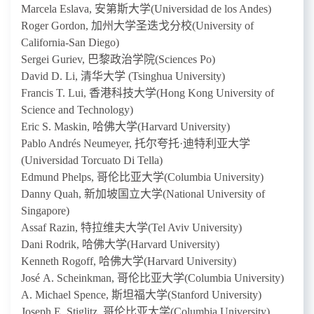
Marcela Eslava,
安第斯大学
(Universidad de los Andes)
Roger Gordon,
加州大学圣迭戈分校
(University of
California-San Diego)
Sergei Guriev,
巴黎政治学院
(Sciences Po)
David D. Li,
清华大学
(Tsinghua University)
Francis T. Lui,
香港科技大学
(Hong Kong University of
Science and Technology)
Eric S. Maskin,
哈佛大学
(Harvard University)
Pablo Andrés Neumeyer,
托尔夸托
·
迪特利亚大学
(Universidad Torcuato Di Tella)
Edmund Phelps,
哥伦比亚大学
(Columbia University)
Danny Quah,
新加坡国立大学
(National University of
Singapore)
Assaf Razin,
特拉维夫大学
(Tel Aviv University)
Dani Rodrik,
哈佛大学
(Harvard University)
Kenneth Rogoff,
哈佛大学
(Harvard University)
José A. Scheinkman,
哥伦比亚大学
(Columbia University)
A. Michael Spence,
斯坦福大学
(Stanford University)
Joseph E. Stiglitz,
哥伦比亚大学
(Columbia University)