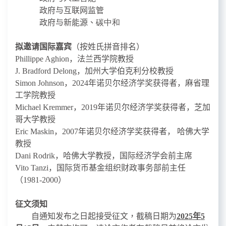
政府与
互联网监管
政府与新能源、
碳中和
拟邀请
国际嘉宾
（按姓氏拼音排名）
Phillippe Aghion
，法兰西学院教授
J. Bradford Delong
，加州大学伯克利分校教授
Simon Johnson
，
2024
年诺贝尔经济学奖获得者，麻省理
工学院教授
Michael Kremmer
，
2019
年诺贝尔经济学奖获得者，芝加
哥大学教授
Eric Maskin
，
2007
年诺贝尔经济学奖获得者，
哈佛大学
教授
Dani Rodrik
，哈佛大学教授，国际经济学会前主席
Vito Tanzi
，
国际货币基金组织财政事务部
前
主任
（
1981-2000
）
征文须知
自通知发布之日起接受征文，截稿日期为
202
5
年
5