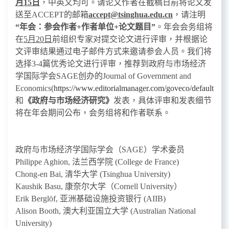
月
15
日
，中英文均可。请论文作者在截稿日前将论文发
送至
ACCEPT
的邮箱
accept@tsinghua.edu.cn
，请注明
“
年会：参会作者
+
作者单位
+
论文题目
”
。年会会务组将
在
5
月
20
日
前组织专家对提交论文进行评审，并根据论
文评审结果通过电子邮件方式来邀请参会人员。
我们将
选择
3-4
篇优秀论文
进行
评审，
推荐到政府与市场经济
学国际学会
S
AGE
创办的
Journal of Government and
Economics
(
https://www.editorialmanager.com/goveco/default.asp
和
《政府与市场经济研究》
发表，
具体评审和发表细节
将在年会期间公布，会务组将和作者联系。
政府与市场经济学国际学会
（
SAGE
）学术委员
Philippe Aghion,
法兰西学院
(College de France)
Chong-en Bai,
清华大学
(Tsinghua University)
Kaushik Basu,
康奈尔大学（
Cornell University
）
Erik Berglöf,
亚洲基础设施投资银行
(AIIB)
Alison Booth,
澳大利亚国立大学
(Australian National
University)